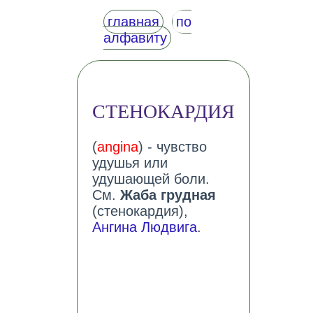
главная
по
алфавиту
СТЕНОКАРДИЯ
(
angina
) - чувство
удушья или
удушающей боли.
См.
Жаба грудная
(стенокардия),
Ангина Людвига
.