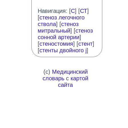
Навигация: [
С
] [
СТ
]
[
стеноз легочного
ствола
] [
стеноз
митральный
] [
стеноз
сонной артерии
]
[
стеностомия
] [
стент
]
[
стенты двойного j
]
(c)
Медицинский
словарь
с
картой
сайта