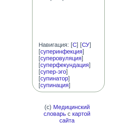
Навигация: [
С
] [
СУ
]
[
суперинфекция
]
[
суперовуляция
]
[
суперфекундация
]
[
супер-эго
]
[
супинатор
]
[
супинация
]
(c)
Медицинский
словарь
с
картой
сайта