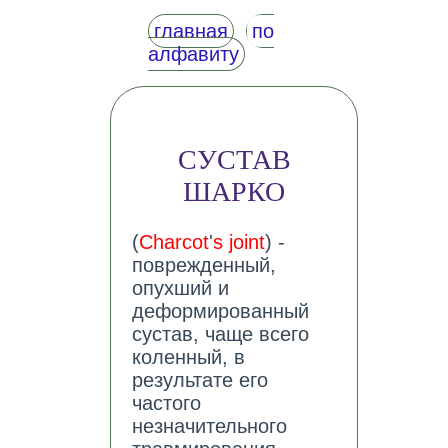
главная
по
алфавиту
СУСТАВ
ШАРКО
(
Charcot
'
s joint
) -
поврежденный,
опухший и
деформированный
сустав, чаще всего
коленный, в
результате его
частого
незначительного