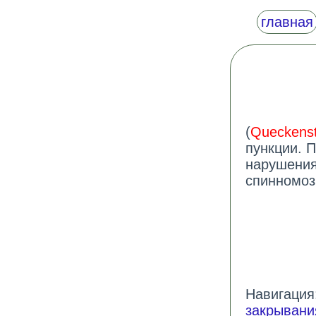
главная
(
Queckenst
пункции. 
нарушения
спинномоз
Навигация:
закрывани