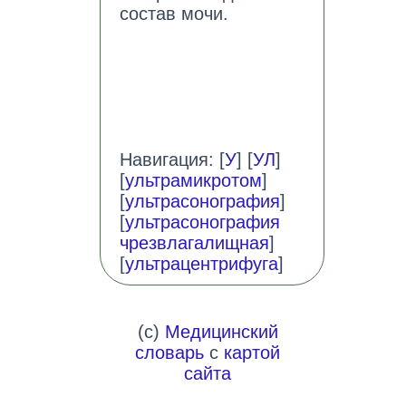
состав мочи.
Навигация: [
У
] [
УЛ
]
[
ультрамикротом
]
[
ультрасонография
]
[
ультрасонография
чрезвлагалищная
]
[
ультрацентрифуга
]
(c)
Медицинский
словарь
с
картой
сайта