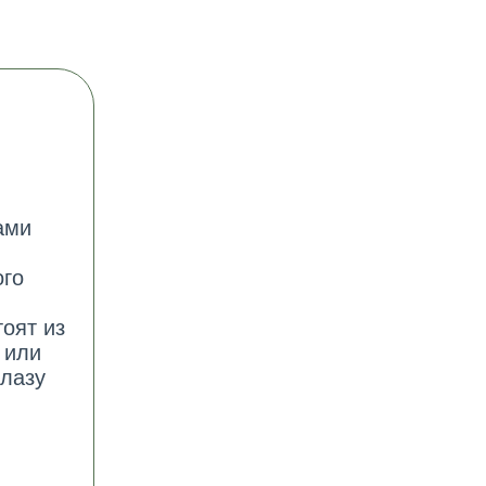
ами
ого
оят из
 или
лазу