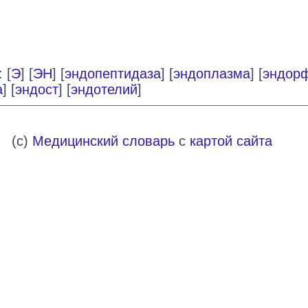
 [
Э
] [
ЭН
] [
эндопептидаза
] [
эндоплазма
] [
эндор
а
] [
эндост
] [
эндотелий
]
(c)
Медицинский словарь
с
картой сайта