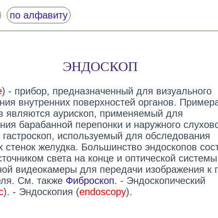
по алфавиту
ЭНДОСКОП
e
) - прибор, предназначенный для визуального
ния внутренних поверхностей органов. Пример
в являются аурископ, применяемый для
ния барабанной перепонки и наружного слухов
и гастроскоп, используемый для обследования
х стенок желудка. Большинство эндоскопов сост
сточником света на конце и оптической системы
ой видеокамеры для передачи изображения к г
ля. См. также
Фиброскоп
. - Эндоскопический
c
). - Эндоскопия (
endoscopy
).