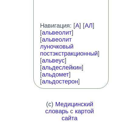
Навигация: [
А
] [
АЛ
]
[
альвеолит
]
[
альвеолит
луночковый
постэкстракционный
]
[
альвеус
]
[
альдеслейкин
]
[
альдомет
]
[
альдостерон
]
(c)
Медицинский
словарь
с
картой
сайта