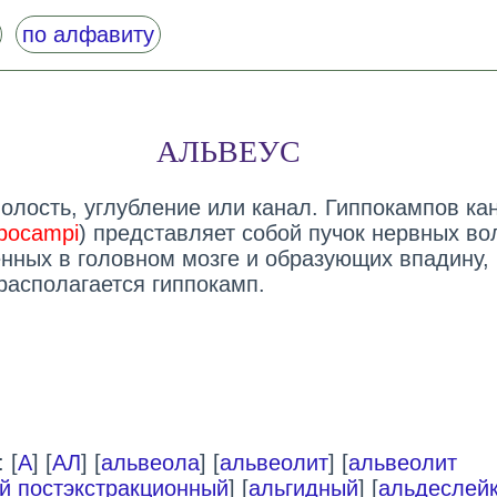
по алфавиту
АЛЬВЕУС
 полость, углубление или канал. Гиппокампов ка
ppocampi
) представляет собой пучок нервных во
нных в головном мозге и образующих впадину, 
располагается гиппокамп.
 [
А
] [
АЛ
] [
альвеола
] [
альвеолит
] [
альвеолит
й постэкстракционный
] [
альгидный
] [
альдеслей