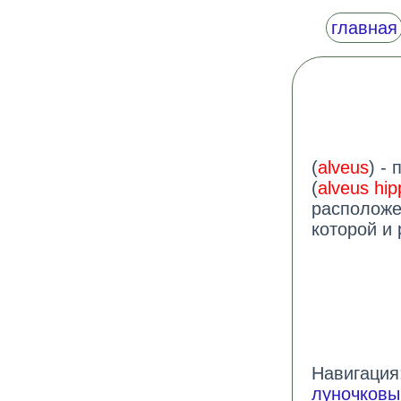
главная
(
alveus
) -
(
alveus hi
расположе
которой и 
Навигация:
луночковы