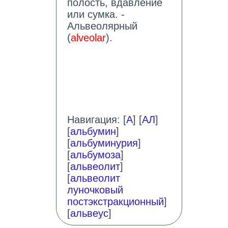
полость, вдавление
или сумка. -
Альвеолярный
(
alveolar
).
Навигация: [
А
] [
АЛ
]
[
альбумин
]
[
альбуминурия
]
[
альбумоза
]
[
альвеолит
]
[
альвеолит
луночковый
постэкстракционный
]
[
альвеус
]