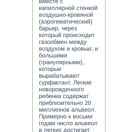
вместе с
капиллярной стенкой
воздушно-кровяной
(аэрогематический)
барьер, через
который происходит
газообмен между
воздухом и кровью; и
большими
(гранулярными),
которые
вырабатывают
сурфактант. Легкие
новорожденного
ребенка содержат
приблизительно 20
миллионов альвеол.
Примерно к восьми
годам число альвеол
в легких достигает