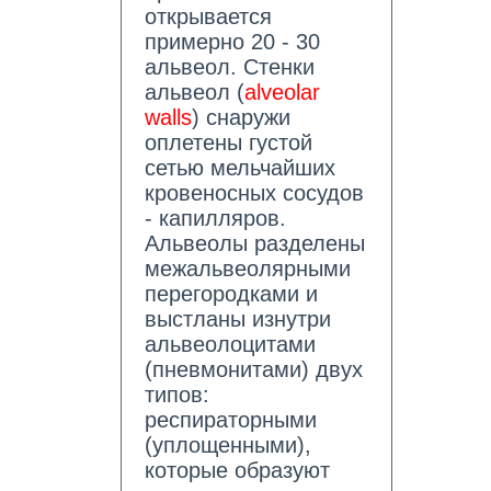
открывается
примерно 20 - 30
альвеол. Стенки
альвеол (
alveolar
walls
) снаружи
оплетены густой
сетью мельчайших
кровеносных сосудов
- капилляров.
Альвеолы разделены
межальвеолярными
перегородками и
выстланы изнутри
альвеолоцитами
(пневмонитами) двух
типов:
респираторными
(уплощенными),
которые образуют