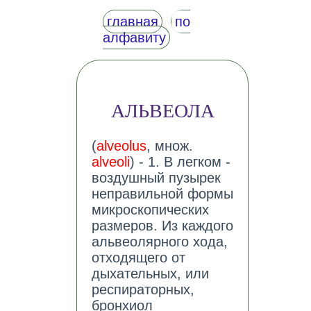
главная
по
алфавиту
АЛЬВЕОЛА
(
alveolus
, множ.
alveoli
) - 1. В легком -
воздушный пузырек
неправильной формы
микроскопических
размеров. Из каждого
альвеолярного хода,
отходящего от
дыхательных, или
респираторных,
бронхиол