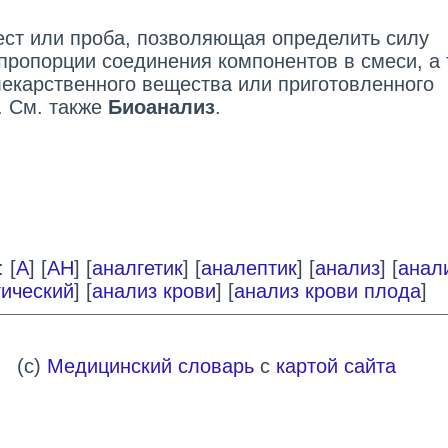
тест или проба, позволяющая определить силу
 пропорции соединения компонентов в смеси, а 
лекарственного вещества или приготовленного
. См. также
Биоанализ
.
 [
А
] [
АН
] [
аналгетик
] [
аналептик
] [
анализ
] [
анал
ический
] [
анализ крови
] [
анализ крови плода
]
(c)
Медицинский словарь
с
картой сайта