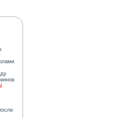
х
т
колами
жду
рминов
l
после