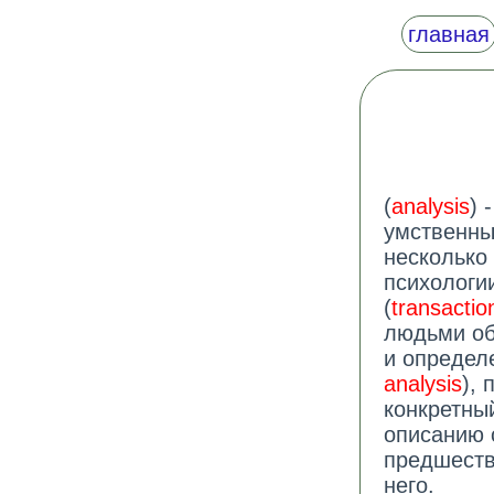
главная
(
analysis
) 
умственны
несколько
психологи
(
transactio
людьми об
и определ
analysis
),
конкретны
описанию 
предшеств
него.