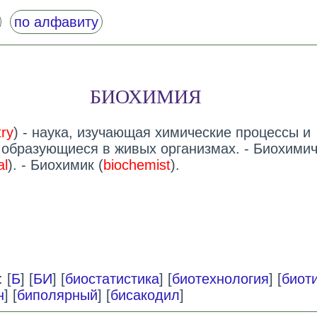
по алфавиту
БИОХИМИЯ
ry
) - наука, изучающая химические процессы и
 образующиеся в живых организмах. - Биохими
al
). - Биохимик (
biochemist
).
 [
Б
] [
БИ
] [
биостатистика
] [
биотехнология
] [
биот
н
] [
биполярный
] [
бисакодил
]