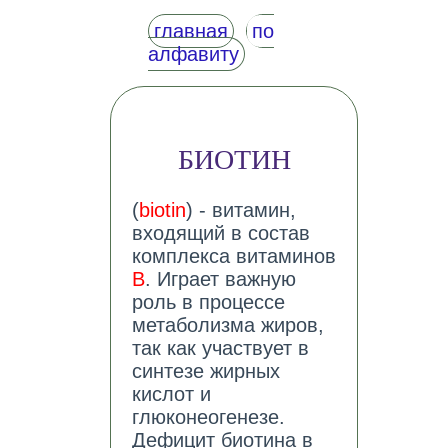
главная
по
алфавиту
БИОТИН
(
biotin
) - витамин,
входящий в состав
комплекса витаминов
B
. Играет важную
роль в процессе
метаболизма жиров,
так как участвует в
синтезе жирных
кислот и
глюконеогенезе.
Дефицит биотина в