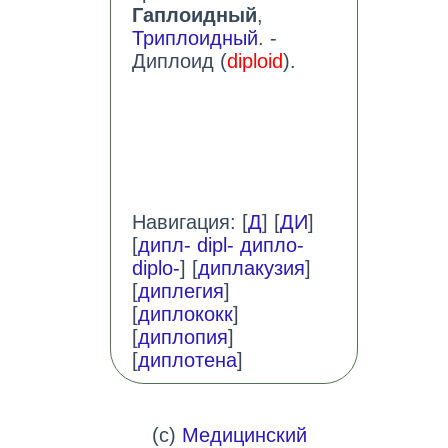
Гаплоидный
,
Триплоидный
. -
Диплоид (
diploid
).
Навигация: [
Д
] [
ДИ
]
[
дипл- dipl- дипло-
diplo-
] [
диплакузия
]
[
диплегия
]
[
диплококк
]
[
диплопия
]
[
диплотена
]
(c)
Медицинский