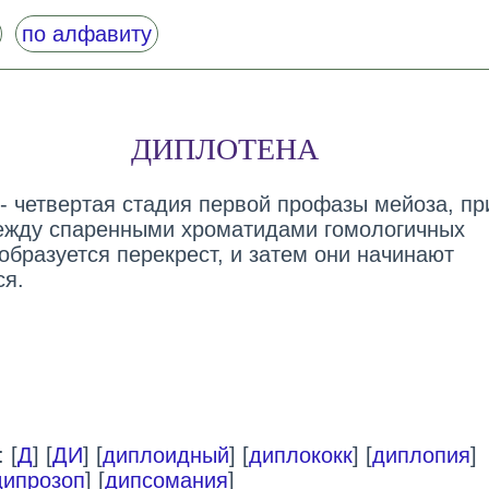
по алфавиту
ДИПЛОТЕНА
 - четвертая стадия первой профазы мейоза, пр
ежду спаренными хроматидами гомологичных
образуется перекрест, и затем они начинают
ся.
 [
Д
] [
ДИ
] [
диплоидный
] [
диплококк
] [
диплопия
]
дипрозоп
] [
дипсомания
]