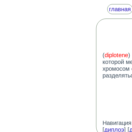
главная
(
diplotene
)
которой м
хромосом 
разделять
Навигация:
[
диплоэ
] [