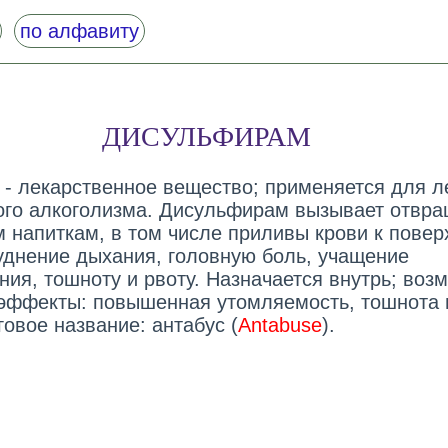
по алфавиту
ДИСУЛЬФИРАМ
) - лекарственное вещество; применяется для л
ого алкоголизма. Дисульфирам вызывает отвр
м напиткам, в том числе приливы крови к повер
руднение дыхания, головную боль, учащение
ния, тошноту и рвоту. Назначается внутрь; воз
эффекты: повышенная утомляемость, тошнота 
говое название: антабус (
Antabuse
).