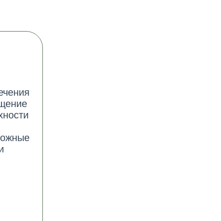
ечения
ащение
хности
можные
и