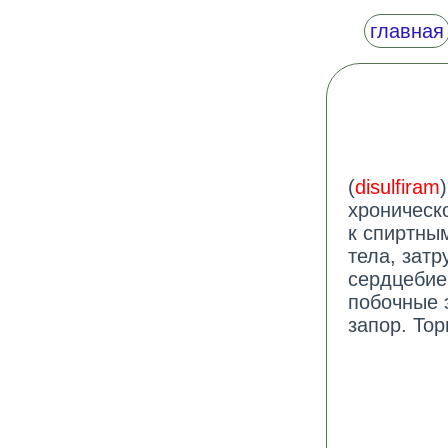
главная
(
disulfiram
хроническ
к спиртны
тела, зат
сердцебие
побочные 
запор. Тор