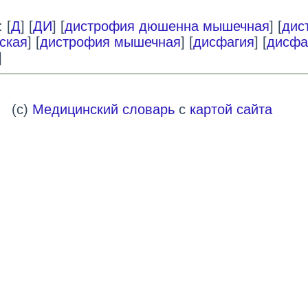
 [
Д
] [
ДИ
] [
дистрофия дюшенна мышечная
] [
дис
ская
] [
дистрофия мышечная
] [
дисфагия
] [
дисфа
]
(c)
Медицинский словарь
с
картой сайта