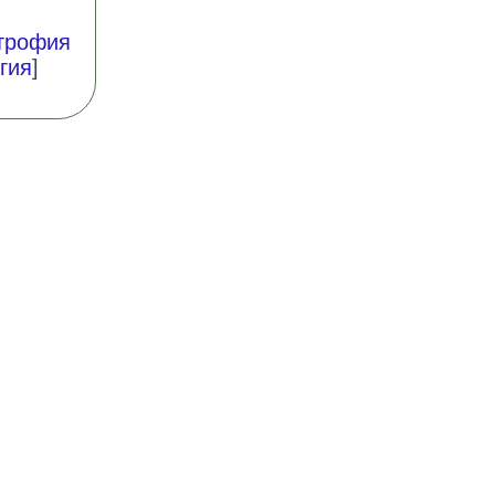
трофия
гия
]