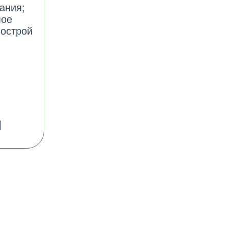
ания;
мое
 острой
]