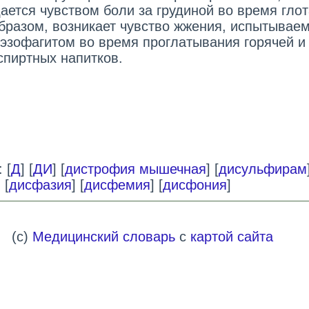
ается чувством боли за грудиной во время глот
бразом, возникает чувство жжения, испытывае
эзофагитом во время проглатывания горячей и
спиртных напитков.
 [
Д
] [
ДИ
] [
дистрофия мышечная
] [
дисульфирам
] [
дисфазия
] [
дисфемия
] [
дисфония
]
(c)
Медицинский словарь
с
картой сайта