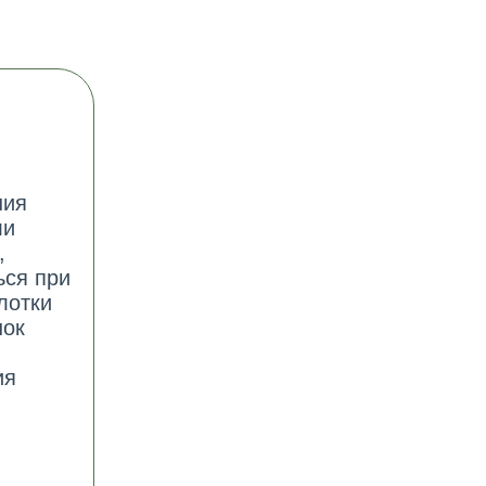
ния
ли
,
ься при
лотки
нок
ия