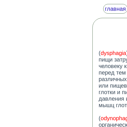
главная
(
dysphagia
пищи затр
человеку к
перед тем
различных 
или пищев
глотки и 
давления 
мышц глот
(
odynophag
органичес