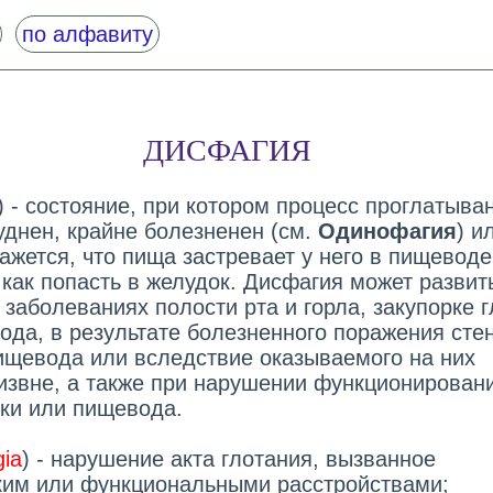
по алфавиту
ДИСФАГИЯ
) - состояние, при котором процесс проглатыва
уднен, крайне болезненен (см.
Одинофагия
) и
ажется, что пища застревает у него в пищеводе
 как попасть в желудок. Дисфагия может развит
заболеваниях полости рта и горла, закупорке г
ода, в результате болезненного поражения сте
пищевода или вследствие оказываемого на них
извне, а также при нарушении функционирован
ки или пищевода.
ia
) - нарушение акта глотания, вызванное
ким или функциональными расстройствами;