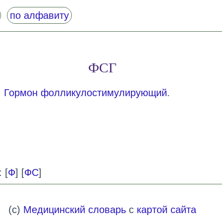
по алфавиту
ФСГ
.
Гормон фолликулостимулирующий
.
 [
Ф
] [
ФС
]
(c)
Медицинский словарь
с
картой сайта