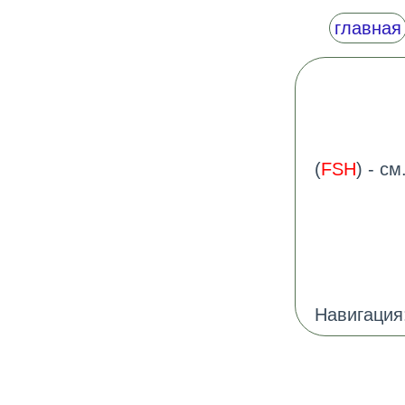
главная
(
FSH
) - см
Навигация: