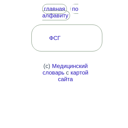
главная
по
алфавиту
ФСГ
(c)
Медицинский
словарь
с
картой
сайта