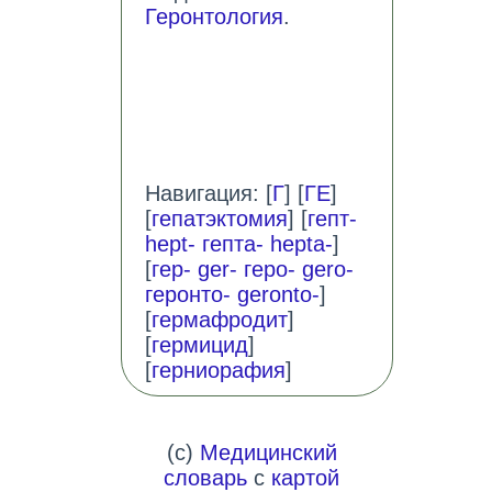
Геронтология
.
Навигация: [
Г
] [
ГЕ
]
[
гепатэктомия
] [
гепт-
hept- гепта- hepta-
]
[
гер- ger- геро- gero-
геронто- geronto-
]
[
гермафродит
]
[
гермицид
]
[
герниорафия
]
(c)
Медицинский
словарь
с
картой