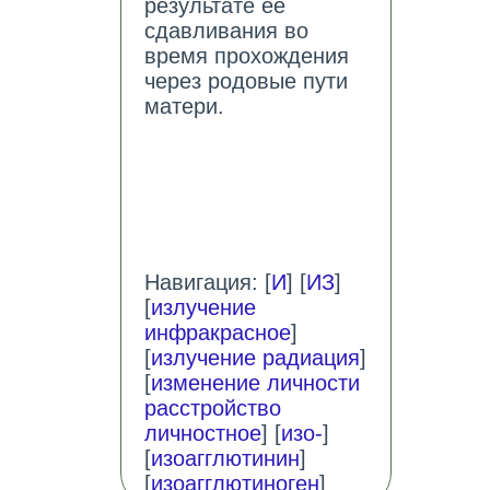
результате ее
сдавливания во
время прохождения
через родовые пути
матери.
Навигация: [
И
] [
ИЗ
]
[
излучение
инфракрасное
]
[
излучение радиация
]
[
изменение личности
расстройство
личностное
] [
изо-
]
[
изоагглютинин
]
[
изоагглютиноген
]