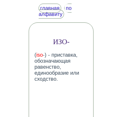
главная
по
алфавиту
ИЗО-
(
iso
-) - приставка,
обозначающая
равенство,
единообразие или
сходство.