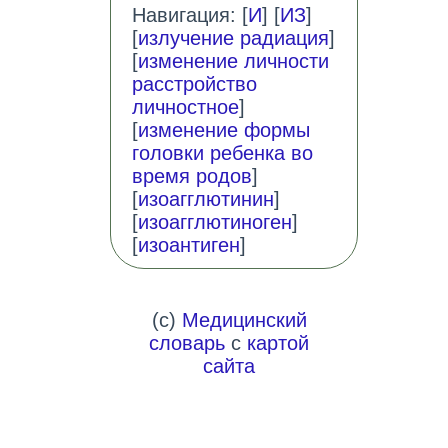
Навигация: [
И
] [
ИЗ
]
[
излучение радиация
]
[
изменение личности
расстройство
личностное
]
[
изменение формы
головки ребенка во
время родов
]
[
изоагглютинин
]
[
изоагглютиноген
]
[
изоантиген
]
(c)
Медицинский
словарь
с
картой
сайта