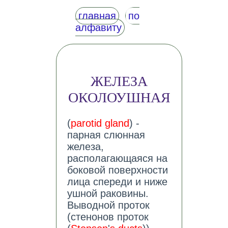
главная
по
алфавиту
ЖЕЛЕЗА
ОКОЛОУШНАЯ
(
parotid gland
) -
парная слюнная
железа,
располагающаяся на
боковой поверхности
лица спереди и ниже
ушной раковины.
Выводной проток
(стенонов проток