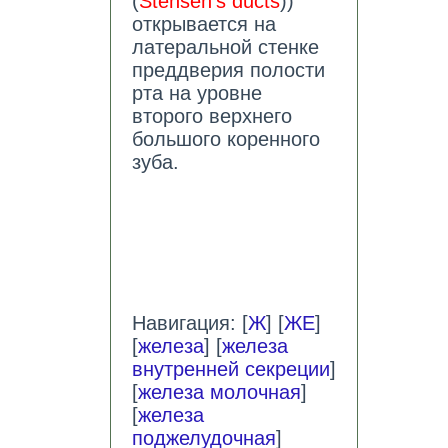
(
Stensen
'
s ducts
))
открывается на
латеральной стенке
преддверия полости
рта на уровне
второго верхнего
большого коренного
зуба.
Навигация: [
Ж
] [
ЖЕ
]
[
железа
] [
железа
внутренней секреции
]
[
железа молочная
]
[
железа
поджелудочная
]