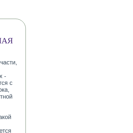
НАЯ
части,
 -
ся с
ока,
тной
акой
ется