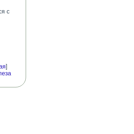
ся с
ая
]
леза