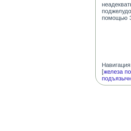
неадекват
поджелудо
помощью 
Навигация:
[
железа п
подъязыч