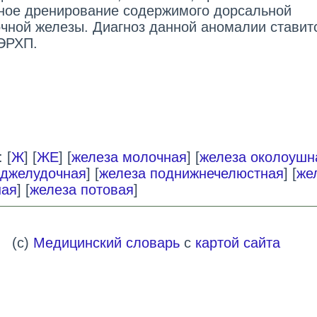
ное дренирование содержимого дорсальной
чной железы. Диагноз данной аномалии ставит
ЭРХП.
 [
Ж
] [
ЖЕ
] [
железа молочная
] [
железа околоушн
оджелудочная
] [
железа поднижнечелюстная
] [
же
ная
] [
железа потовая
]
(c)
Медицинский словарь
с
картой сайта