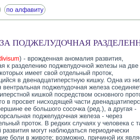
по алфавиту
ЗА ПОДЖЕЛУДОЧНАЯ РАЗДЕЛЕН
divisum
) - врожденная аномалия развития,
я к разделению поджелудочной железы на две 
 которых имеет свой отдельный проток,
ийся в двенадцатиперстную кишку. Одна из них
 вентральная поджелудочная железа соединяет
иперстной кишкой посредством основного прот
о в просвет нисходящей части двенадцатиперс
ершине ее большого сосочка (ред.), а другая -
орсальная поджелудочная железа - через
льный проток. В редких случаях у человека с т
 развития могут наблюдаться периодически
ие боли в животе; возможно, причиной их явля