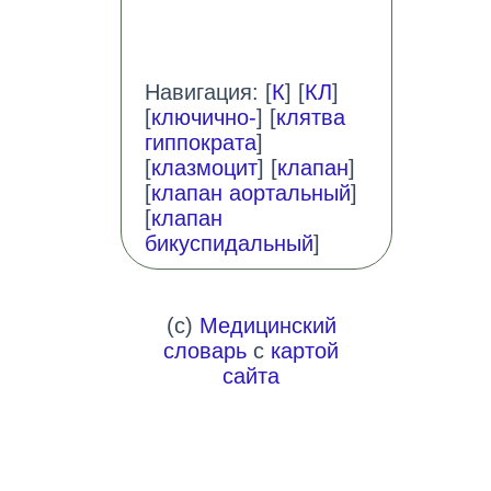
Навигация: [
К
] [
КЛ
]
[
ключично-
] [
клятва
гиппократа
]
[
клазмоцит
] [
клапан
]
[
клапан аортальный
]
[
клапан
бикуспидальный
]
(c)
Медицинский
словарь
с
картой
сайта