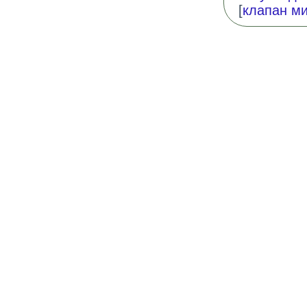
[
клапан м