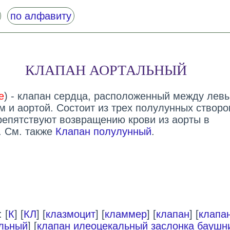
по алфавиту
КЛАПАН АОРТАЛЬНЫЙ
e
) - клапан сердца, расположенный между лев
 и аортой. Состоит из трех полулунных створо
репятствуют возвращению крови из аорты в
. См. также
Клапан полулунный
.
 [
К
] [
КЛ
] [
клазмоцит
] [
кламмер
] [
клапан
] [
клапа
льный
] [
клапан илеоцекальный заслонка баушн