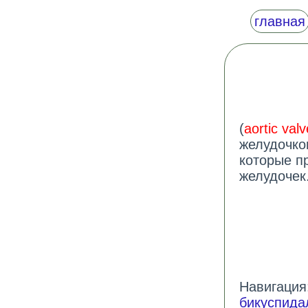
главная
(
aortic valv
желудочком
которые п
желудочек
Навигация:
бикуспида