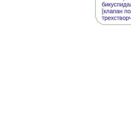
бикуспида
[
клапан п
трехствор