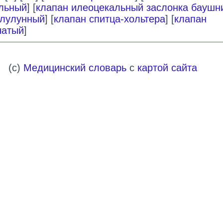
льный
] [
клапан илеоцекальный заслонка баушн
олулунный
] [
клапан спитца-хольтера
] [
клапан
чатый
]
(c)
Медицинский словарь
с
картой сайта