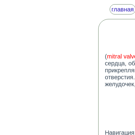
главная
(
mitral valv
сердца, о
прикрепля
отверстия.
желудочек,
Навигация: