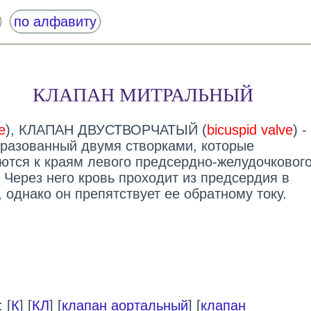
по алфавиту
КЛАПАН МИТРАЛЬНЫЙ
e
), КЛАПАН ДВУСТВОРЧАТЫЙ (
bicuspid valve
) 
бразованный двумя створками, которые
ются к краям левого предсердно-желудочковог
 Через него кровь проходит из предсердия в
 однако он препятствует ее обратному току.
 [
К
] [
КЛ
] [
клапан аортальный
] [
клапан