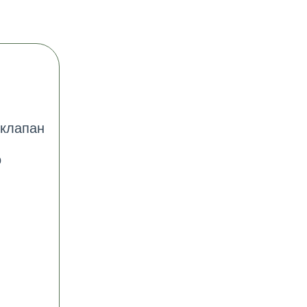
- клапан
о