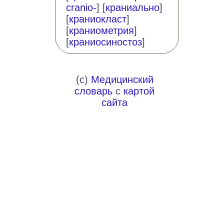
cranio-
] [
краниально
]
[
краниокласт
]
[
краниометрия
]
[
краниосиностоз
]
(c)
Медицинский
словарь
с
картой
сайта