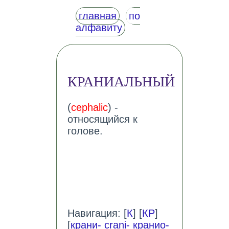
главная
по
алфавиту
КРАНИАЛЬНЫЙ
(
cephalic
) -
относящийся к
голове.
Навигация: [
К
] [
КР
]
[
крани- crani- кранио-