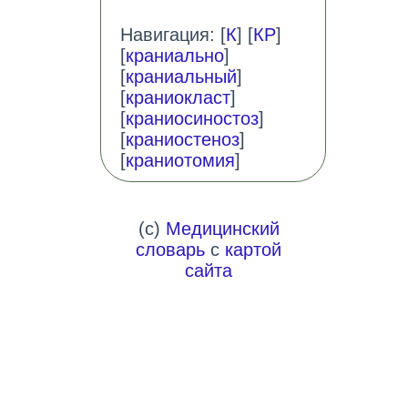
Навигация: [
К
] [
КР
]
[
краниально
]
[
краниальный
]
[
краниокласт
]
[
краниосиностоз
]
[
краниостеноз
]
[
краниотомия
]
(c)
Медицинский
словарь
с
картой
сайта