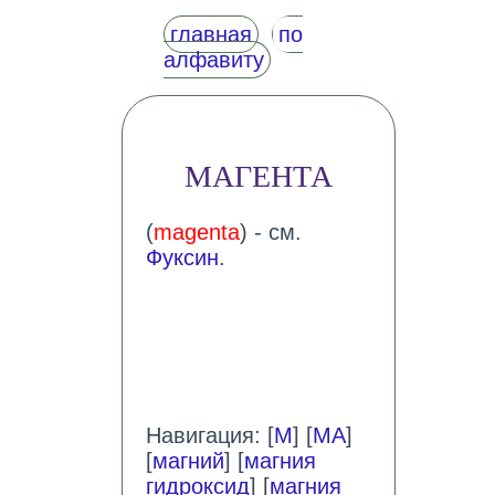
главная
по
алфавиту
МАГЕНТА
(
magenta
) - см.
Фуксин
.
Навигация: [
М
] [
МА
]
[
магний
] [
магния
гидроксид
] [
магния