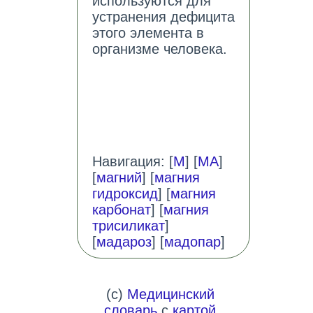
используются для
устранения дефицита
этого элемента в
организме человека.
Навигация: [
М
] [
МА
]
[
магний
] [
магния
гидроксид
] [
магния
карбонат
] [
магния
трисиликат
]
[
мадароз
] [
мадопар
]
(c)
Медицинский
словарь
с
картой