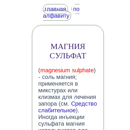
главная
по
алфавиту
МАГНИЯ
СУЛЬФАТ
(
magnesium sulphate
)
- соль магния;
применяется в
микстурах или
клизмах для лечения
запора (см.
Средство
слабительное
).
Иногда инъекции
сульфата магния