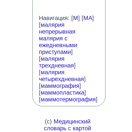
Навигация: [
М
] [
МА
]
[
малярия
непрерывная
малярия с
ежедневными
приступами
]
[
малярия
трехдневная
]
[
малярия
четырехдневная
]
[
маммография
]
[
маммопластика
]
[
маммотермография
]
(c)
Медицинский
словарь
с
картой