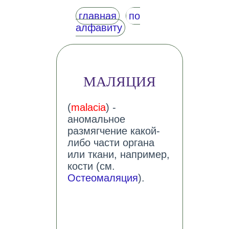
главная
по
алфавиту
МАЛЯЦИЯ
(
malacia
) -
аномальное
размягчение какой-
либо части органа
или ткани, например,
кости (см.
Остеомаляция
).