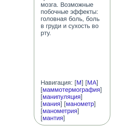
мозга. Возможные
побочные эффекты:
головная боль, боль
в груди и сухость во
рту.
Навигация: [
М
] [
МА
]
[
маммотермография
]
[
манипуляция
]
[
мания
] [
манометр
]
[
манометрия
]
[
мантия
]