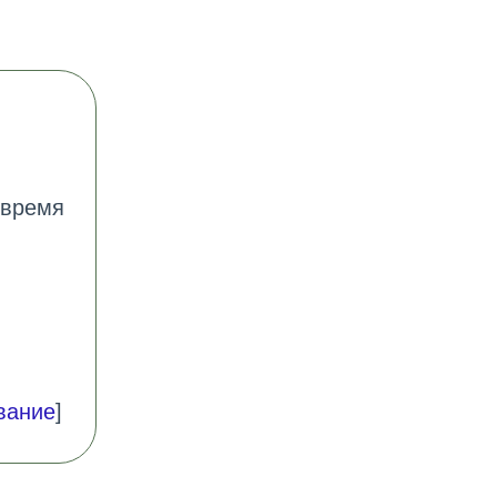
 время
вание
]