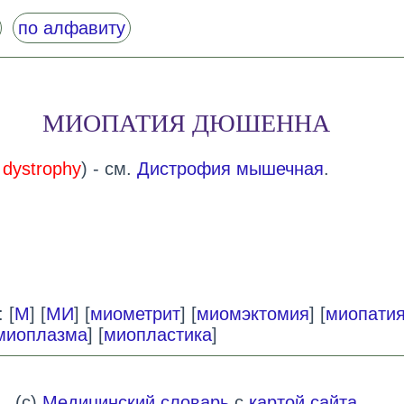
по алфавиту
МИОПАТИЯ ДЮШЕННА
dystrophy
) - см.
Дистрофия мышечная
.
 [
М
] [
МИ
] [
миометрит
] [
миомэктомия
] [
миопати
миоплазма
] [
миопластика
]
(c)
Медицинский словарь
с
картой сайта