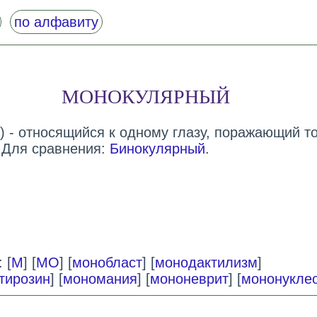
по алфавиту
МОНОКУЛЯРНЫЙ
) - относящийся к одному глазу, поражающий т
. Для сравнения:
Бинокулярный
.
 [
М
] [
МО
] [
монобласт
] [
монодактилизм
]
тирозин
] [
мономания
] [
мононеврит
] [
мононукле