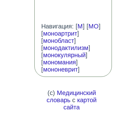
Навигация: [
М
] [
МО
]
[
моноартрит
]
[
монобласт
]
[
монодактилизм
]
[
монокулярный
]
[
мономания
]
[
мононеврит
]
(c)
Медицинский
словарь
с
картой
сайта