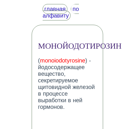
главная
по
алфавиту
МОНОЙОДОТИРОЗИН
(
monoiodotyrosine
) -
йодосодержащее
вещество,
секретируемое
щитовидной железой
в процессе
выработки в ней
гормонов.