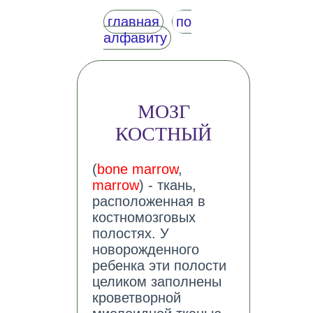
главная
по
алфавиту
МОЗГ
КОСТНЫЙ
(
bone marrow
,
marrow
) - ткань,
расположенная в
костномозговых
полостях. У
новорожденного
ребенка эти полости
целиком заполнены
кроветворной