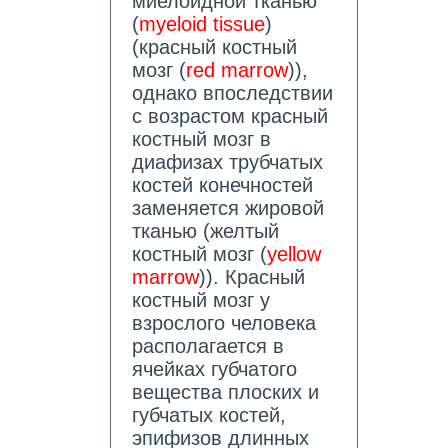
миелоидной тканью
(
myeloid tissue
)
(красный костный
мозг (
red marrow
)),
однако впоследствии
с возрастом красный
костный мозг в
диафизах трубчатых
костей конечностей
заменяется жировой
тканью (желтый
костный мозг (
yellow
marrow
)). Красный
костный мозг у
взрослого человека
располагается в
ячейках губчатого
вещества плоских и
губчатых костей,
эпифизов длинных