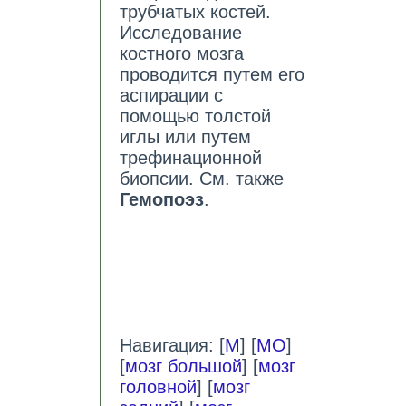
трубчатых костей.
Исследование
костного мозга
проводится путем его
аспирации с
помощью толстой
иглы или путем
трефинационной
биопсии. См. также
Гемопоэз
.
Навигация: [
М
] [
МО
]
[
мозг большой
] [
мозг
головной
] [
мозг