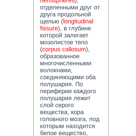
hemispheres
),
отделенными друг от
друга продольной
щелью (
longitudinal
fissure
), в глубине
которой залегает
мозолистое тело
(
corpus callosum
),
образованное
многочисленными
волокнами,
соединяющими оба
полушария. По
периферии каждого
полушария лежит
слой серого
вещества, кора
головного мозга, под
которым находится
белое вещество,