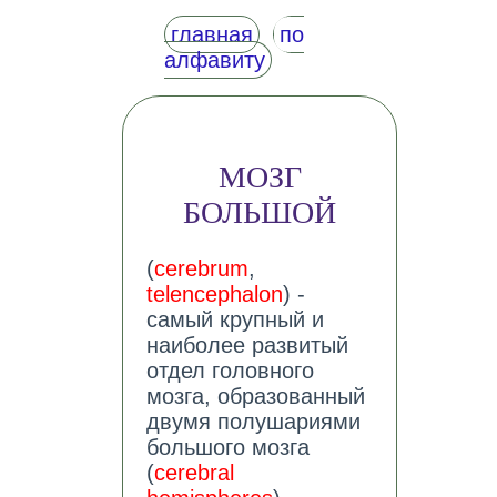
главная
по
алфавиту
МОЗГ
БОЛЬШОЙ
(
cerebrum
,
telencephalon
) -
самый крупный и
наиболее развитый
отдел головного
мозга, образованный
двумя полушариями
большого мозга
(
cerebral