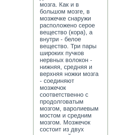
мозга. Как и в
большом мозге, в
мозжечке снаружи
расположено серое
вещество (кора), а
внутри - белое
вещество. Три пары
широких пучков
нервных волокон -
нижняя, средняя и
верхняя ножки мозга
- соединяют
мозжечок
соответственно с
продолговатым
мозгом, варолиевым
мостом и средним
мозгом. Мозжечок
состоит из двух