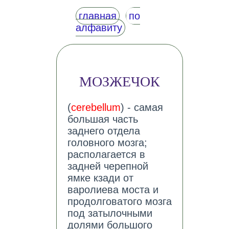
главная
по
алфавиту
МОЗЖЕЧОК
(
cerebellum
) - самая
большая часть
заднего отдела
головного мозга;
располагается в
задней черепной
ямке кзади от
варолиева моста и
продолговатого мозга
под затылочными
долями большого