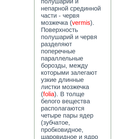
полушарий и
непарной срединной
части - червя
мозжечка (
vermis
).
Поверхность
полушарий и червя
разделяют
поперечные
параллельные
борозды, между
которыми залегают
узкие длинные
листки мозжечка
(
folia
). В толще
белого вещества
располагаются
четыре пары ядер
(зубчатое,
пробковидное,
шаровидное и ядро