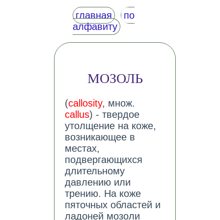
главная
по
алфавиту
МОЗОЛЬ
(
callosity
, множ.
callus
) - твердое
утолщение на коже,
возникающее в
местах,
подвергающихся
длительному
давлению или
трению. На коже
пяточных областей и
ладоней мозоли