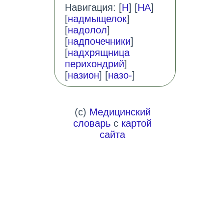
Навигация: [
Н
] [
НА
]
[
надмыщелок
]
[
надолол
]
[
надпочечники
]
[
надхрящница
перихондрий
]
[
назион
] [
назо-
]
(c)
Медицинский
словарь
с
картой
сайта