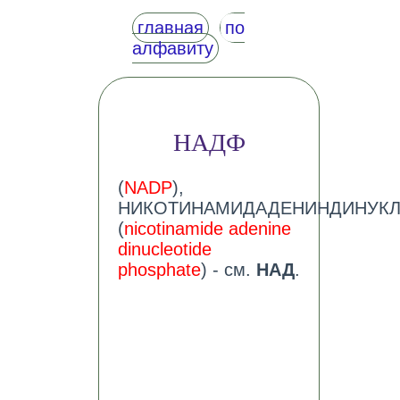
главная
по
алфавиту
НАДФ
(
NADP
),
НИКОТИНАМИДАДЕНИНДИНУК
(
nicotinamide adenine
dinucleotide
phosphate
) - см.
НАД
.