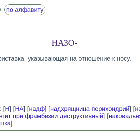
по алфавиту
НАЗО-
приставка, указывающая на отношение к носу.
 [
Н
] [
НА
] [
надф
] [
надхрящница перихондрий
] [
н
нгит при фрамбезии деструктивный
] [
наковальн
яшка
]