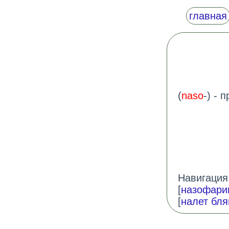
главная
(
naso
-) - 
Навигация:
[
назофари
[
налет бл