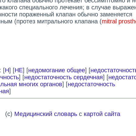
го клапана обычно протекает бессимптомно и н
икакого специального лечения; в случае выраже
чности пораженный клапан обычно заменяется
нным (протез митрального клапана (
mitral prosth
 [
Н
] [
НЕ
] [
недомогание общее
] [
недостаточност
чность
] [
недостаточность сердечная
] [
недостат
льная многих органов
] [
недостаточность
ная
]
(c)
Медицинский словарь
с
картой сайта