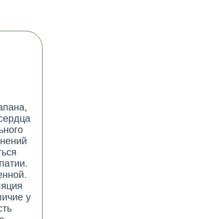
О
апана,
 сердца
ьного
енений
ться
патии.
енной.
ляция
личие у
сть