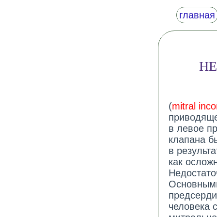
главная
НЕ
(
mitral in
приводяще
в левое п
клапана б
в результ
как ослож
Недостато
Основными
предсерди
человека 