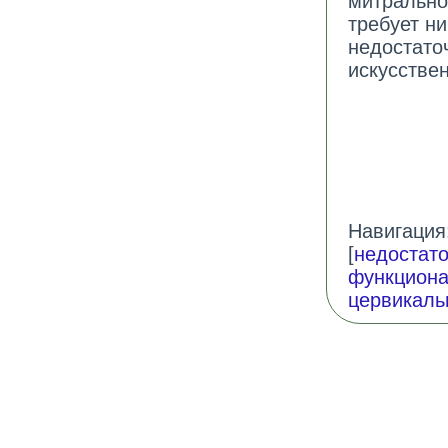
митрально
требует н
недостато
искусстве
Навигация:
[
недостато
функциона
цервикаль