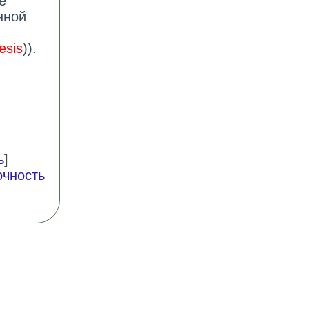
е
нной
esis
)).
ь
]
очность