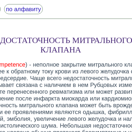
по алфавиту
ДОСТАТОЧНОСТЬ МИТРАЛЬНОГ
КЛАПАНА
competence
) - неполное закрытие митрального кл
е к обратному току крови из левого желудочка
редсердие. Чаще всего недостаточность митрал
ывает связана с наличием в нем Рубцовых изм
ате перенесенного ревматизма или может разви
нение после инфаркта миокарда или кардиомио
чность митрального клапана может быть врожд
 ее проявлениями являются одышка, фибрил
й, эмболия, увеличение левого желудочка и на
систолического шума. Небольшая недостаточно