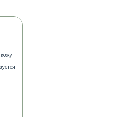
и
 кожу
зуется