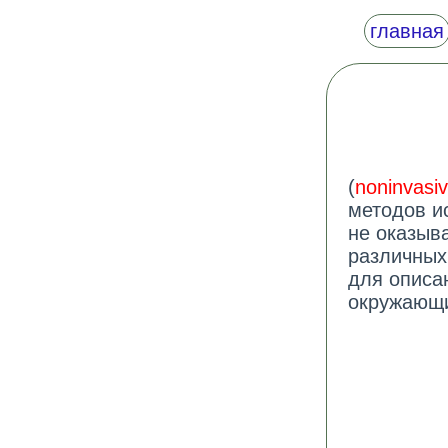
главная
(
noninvasi
методов и
не оказыв
различных
для описа
окружающи