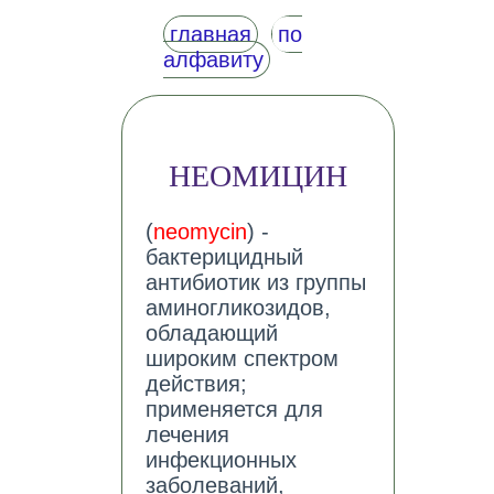
главная
по
алфавиту
НЕОМИЦИН
(
neomycin
) -
бактерицидный
антибиотик из группы
аминогликозидов,
обладающий
широким спектром
действия;
применяется для
лечения
инфекционных
заболеваний,