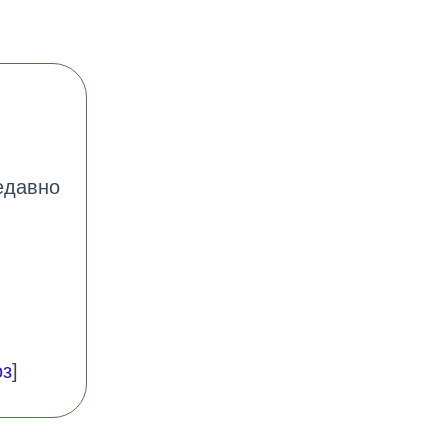
едавно
оз
]