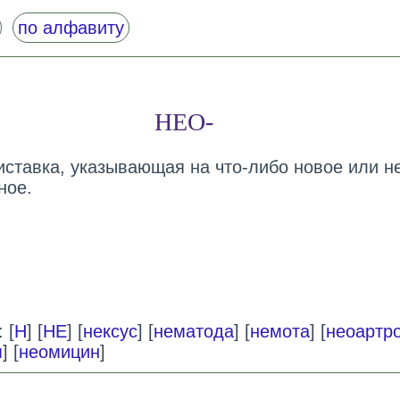
по алфавиту
НЕО-
риставка, указывающая на что-либо новое или н
ное.
 [
Н
] [
НЕ
] [
нексус
] [
нематода
] [
немота
] [
неоартр
м
] [
неомицин
]