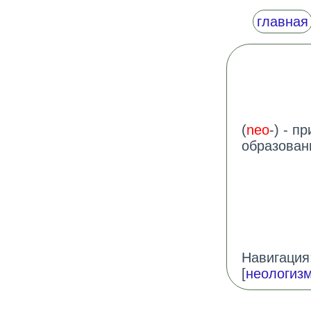
главная
(
neo
-) - п
образован
Навигация:
[
неологиз