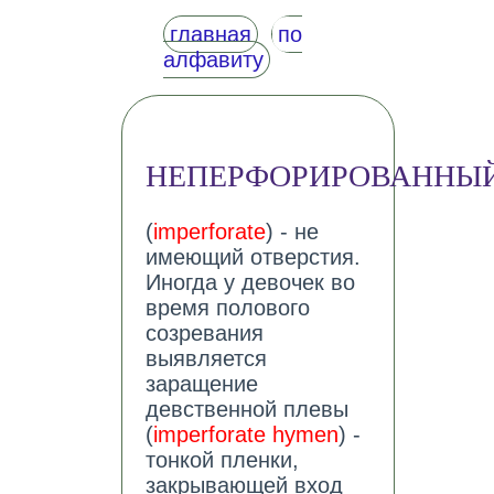
главная
по
алфавиту
НЕПЕРФОРИРОВАННЫ
(
imperforate
) - не
имеющий отверстия.
Иногда у девочек во
время полового
созревания
выявляется
заращение
девственной плевы
(
imperforate hymen
) -
тонкой пленки,
закрывающей вход