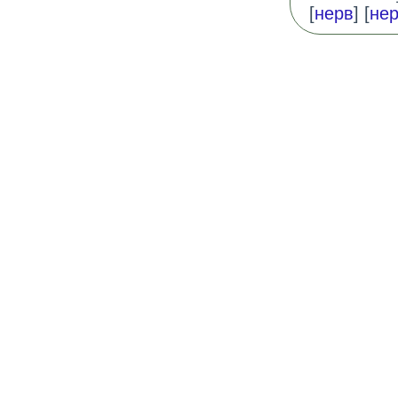
[
нерв
] [
нер