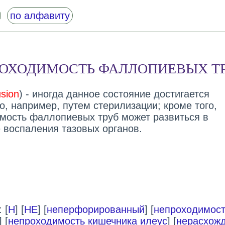
по алфавиту
ОХОДИМОСТЬ ФАЛЛОПИЕВЫХ Т
usion
) - иногда данное состояние достигается
, например, путем стерилизации; кроме того,
мость фаллопиевых труб может развиться в
е воспаления тазовых органов.
 [
Н
] [
НЕ
] [
неперфорированный
] [
непроходимост
] [
непроходимость кишечника илеус
] [
нерасхож