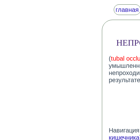
главная
НЕПР
(
tubal occl
умышленно
непроходи
результат
Навигация:
кишечника