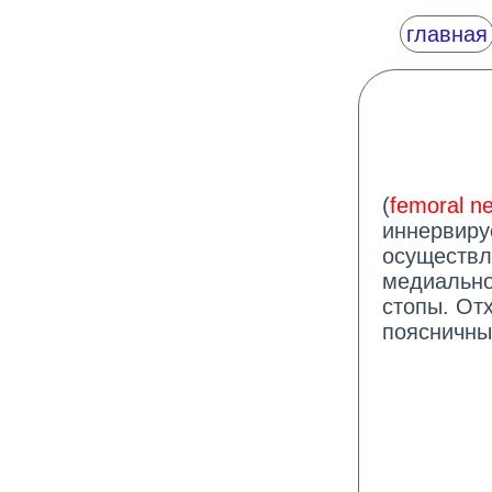
главная
(
femoral n
иннервиру
осуществл
медиально
стопы. Отх
поясничны