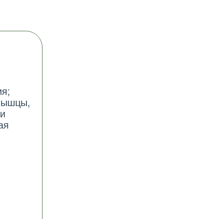
ия;
мышцы,
 и
ая