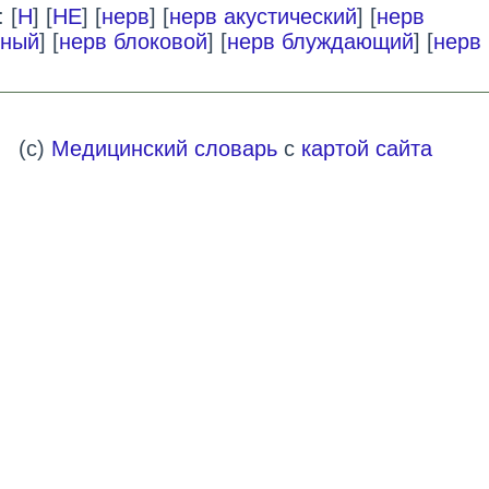
 [
Н
] [
НЕ
] [
нерв
] [
нерв акустический
] [
нерв
рный
] [
нерв блоковой
] [
нерв блуждающий
] [
нерв
(c)
Медицинский словарь
с
картой сайта