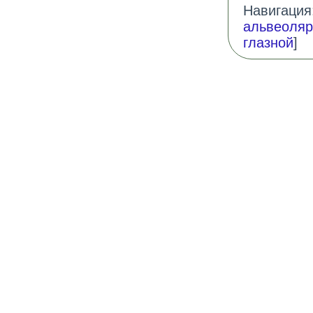
Навигация:
альвеоля
глазной
]