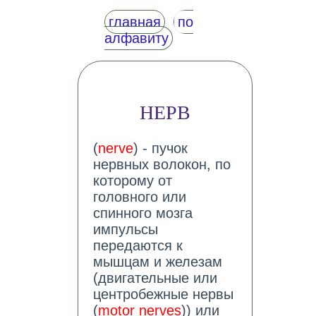
главная
по
алфавиту
НЕРВ
(
nerve
) - пучок
нервных волокон, по
которому от
головного или
спинного мозга
импульсы
передаются к
мышцам и железам
(двигательные или
центробежные нервы
(
motor nerves
)) или