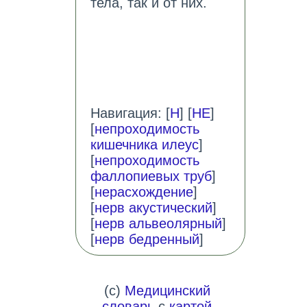
тела, так и от них.
Навигация: [
Н
] [
НЕ
]
[
непроходимость
кишечника илеус
]
[
непроходимость
фаллопиевых труб
]
[
нерасхождение
]
[
нерв акустический
]
[
нерв альвеолярный
]
[
нерв бедренный
]
(c)
Медицинский
словарь
с
картой